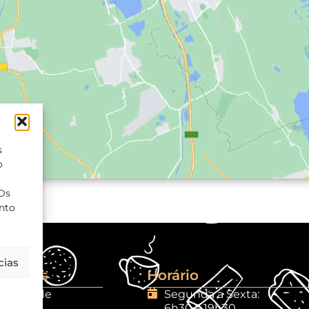
s
o
Ds
ento
cias
cionais
Horário
rivacidade
Segunda a Sexta:
6h30 – 19h30