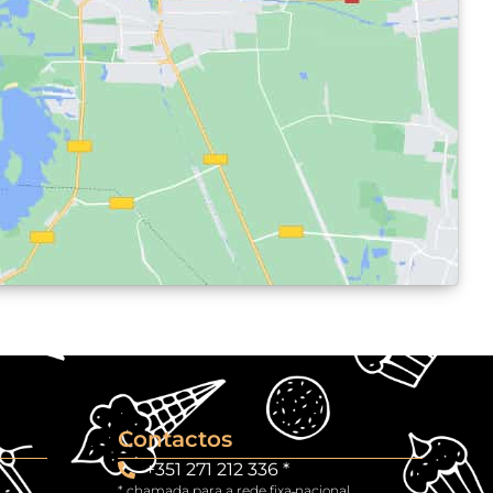
Contactos
+351 271 212 336 *
* chamada para a rede fixa nacional